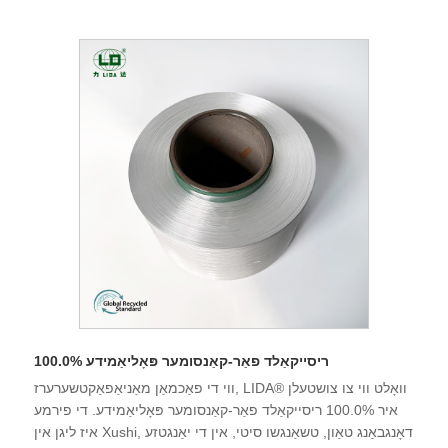
100.0% ריסייקאַלד פאַר-קאַנסומער פּאָליאַמידע
ווי די פאַכמאַן מאַניאַפאַקטשערערז, LIDA® וואָלט ווי צו צושטעלן
איר 100.0% ריסייקאַלד פאַר-קאַנסומער פּאָליאַמידע. די פירמע
איז ליגן אין Xushi, דאָנגבאַנג טאַון, טשאַנגשו סיטי, אין די יאַנגטזע