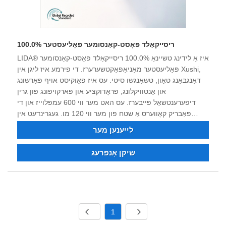
100.0% ריסייקאַלד פּאָסט-קאַנסומער פּאָליעסטער
LIDA® איז אַ לידינג טשיינאַ 100.0% ריסייקאַלד פּאָסט-קאַנסומער
פּאָליעסטער מאַניאַפאַקטשערערז. די פירמע איז ליגן אין Xushi,
דאָנגבאַנג טאַון, טשאַנגשו סיטי. עס איז פאָוקיסט אויף פאָרשונג
און אַנטוויקלונג, פּראָדוקציע און פארקויפונג פון גרין
דיפערענטשאַל פייבערז. עס האט מער ווי 600 עמפּלוייז און די
פאַבריק קאָווערס אַ שטח פון מער ווי 120 מו. געגרינדעט אין
1983, די פירמע איז אַ פאַבריקאַנט וואָס ינטאַגרייטינג ניילאָן
לייענען מער
פּאַליעסטער פיין-דעניער ינדאַסטריאַל יאַרן, דאָפּע-דיעד ניילאָן 6,
ניילאָן 66, פּאַליעסטער פיין-דעניער ינדאַסטריאַל יאַרן,
שיקן אָנפרעג
פלאַם-ריטאַרדאַנט און ריסייקאַלד ניילאָן פּאַליעסטער פאָדעם. איר
קענען סדר פּאַליעסטער ניילאָן ינדאַסטריאַל פאָדעם, דאָפּע דיעד
יאַרן. נאָך 40 יאָר פון געראַנגל און טעקנאַלאַדזשיקאַל
טראַנספאָרמאַציע און כידעש, די פּראָדוקט קוואַליטעט האט וואַן
די צוטרוי און לויב פון פילע קאַסטאַמערז. איצט די פירמע האט
1
שטאַרק טעכניש קראַפט, ויסגעצייכנט ויסריכט, גאַנץ טעסטינג
ויסריכט, סטאַביל פּראָדוקט קוואַליטעט, גוט שעם, און האט די