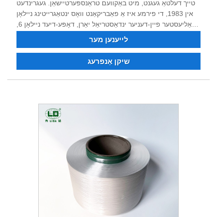
טייך דעלטאַ געגנט, מיט באַקוועם טראַנספּערטיישאַן. געגרינדעט
אין 1983, די פירמע איז אַ פאַבריקאַנט וואָס ינטאַגרייטינג ניילאָן
פּאַליעסטער פיין-דעניער ינדאַסטריאַל יאַרן, דאָפּע-דיעד ניילאָן 6,
ניילאָן 66, פּאַליעסטער פיין-דעניער ינדאַסטריאַל יאַרן,
לייענען מער
פלאַם-ריטאַרדאַנט און ריסייקאַלד ניילאָן פּאַליעסטער פאָדעם. איר
קענען סדר פּאַליעסטער ניילאָן ינדאַסטריאַל פאָדעם, דאָפּע דיעד
שיקן אָנפרעג
יאַרן. נאָך 40 יאָר פון געראַנגל און טעקנאַלאַדזשיקאַל
טראַנספאָרמאַציע און כידעש, די פּראָדוקט קוואַליטעט האט וואַן
די צוטרוי און לויב פון פילע קאַסטאַמערז. איצט די פירמע האט
שטאַרק טעכניש קראַפט, ויסגעצייכנט ויסריכט, גאַנץ טעסטינג
ויסריכט, סטאַביל פּראָדוקט קוואַליטעט, גוט שעם, און האט די
רעכט צו אַרייַנפיר און אַרויספירן. מיר גלויבן אַז מיר קענען
קאָואַפּערייט מיט איר פֿאַר אַ געווינען-געווינען סיטואַציע אין דער
צוקונפֿט, און מיר קוקן פאָרויס צו ווערן דיין לאַנג-טערמין שוטעף
אין טשיינאַ.