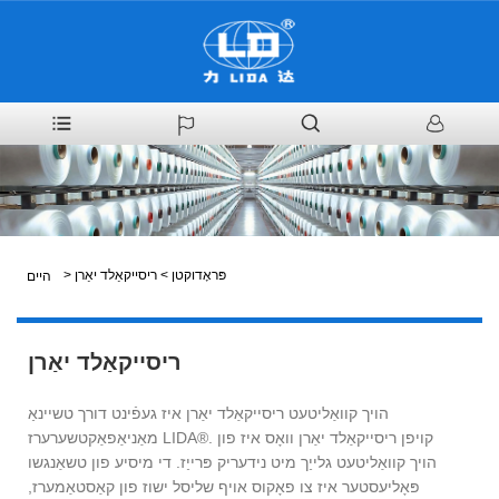
פּראָדוקטן
>
ריסייקאַלד יאַרן
>
היים
ריסייקאַלד יאַרן
הויך קוואַליטעט ריסייקאַלד יאַרן איז געפֿינט דורך טשיינאַ
מאַניאַפאַקטשערערז LIDA®. קויפן ריסייקאַלד יאַרן וואָס איז פון
הויך קוואַליטעט גלייַך מיט נידעריק פּרייַז. די מיסיע פון ​​טשאַנגשו
פּאָליעסטער איז צו פאָקוס אויף שליסל ישוז פון קאַסטאַמערז,