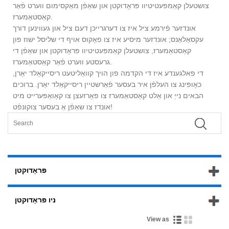
צושטעלן קאַמפּעטיטיוו פּראָדוקטן און שאַפֿן מאַקסימום ווערט פֿאַר
קאַסטאַמערז.
אונדזער פֿירמע ציל איז צו דערגרייכן דעם ציל און געווינען דורך
עקסאַלאַנס; אונדזער מיסיע איז צו פאָקוס אויף די שליסל ישוז פון
קאַסטאַמערז, צושטעלן קאַמפּעטיטיוו פּראָדוקטן און שאַפֿן די
גרעסטע ווערט פֿאַר קאַסטאַמערז.
די פאלגענדע איז די הקדמה פון הויך קוואַליטעט ריסייקאַלד יאַרן,
כאָופּינג צו העלפֿן איר בעסער פֿאַרשטיין ריסייקאַלד יאַרן. ברוכים
הבאים נייַ און אַלט קאַסטאַמערז צו פאָרזעצן צו קאָואַפּערייט מיט
אונדז צו שאַפֿן אַ בעסער צוקונפֿט!
פּראָדוקטן
ניו פּראָדוקטן
View as