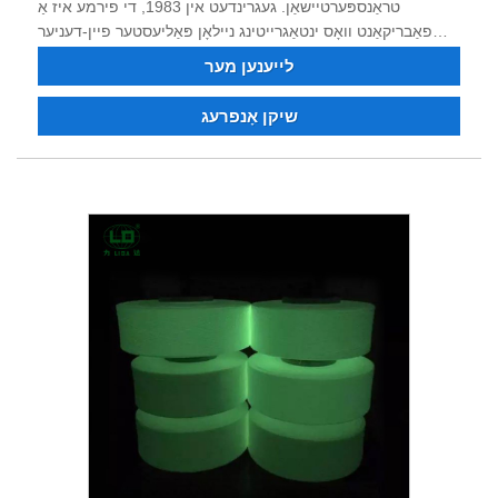
טראַנספּערטיישאַן. געגרינדעט אין 1983, די פירמע איז אַ
פאַבריקאַנט וואָס ינטאַגרייטינג ניילאָן פּאַליעסטער פיין-דעניער
ינדאַסטריאַל יאַרן, דאָפּע-דיעד ניילאָן 6, ניילאָן 66, פּאַליעסטער
לייענען מער
פיין-דעניער ינדאַסטריאַל יאַרן, פלאַם-ריטאַרדאַנט און ריסייקאַלד
ניילאָן פּאַליעסטער פאָדעם. איר קענען סדר פּאַליעסטער ניילאָן
שיקן אָנפרעג
ינדאַסטריאַל פאָדעם, דאָפּע דיעד יאַרן. נאָך 40 יאָר פון געראַנגל
און טעקנאַלאַדזשיקאַל טראַנספאָרמאַציע און כידעש, די פּראָדוקט
קוואַליטעט האט וואַן די צוטרוי און לויב פון פילע קאַסטאַמערז.
איצט די פירמע האט שטאַרק טעכניש קראַפט, ויסגעצייכנט
ויסריכט, גאַנץ טעסטינג ויסריכט, סטאַביל פּראָדוקט קוואַליטעט,
גוט שעם, און האט די רעכט צו אַרייַנפיר און אַרויספירן. האָפענונג
צו בויען געשעפט שייכות מיט איר.