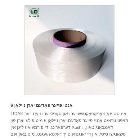
אַנטי פייער פאָדעם יאַרן ניילאָן 6
LIDA® איז טשיינאַ מאַניאַפאַקטשערערז און סאַפּלייערז וואָס דער
הויפּט טראגט אַנטי פייער פאָדעם יאַרן ניילאָן 6 מיט פילע יאָרן פון
דערפאַרונג. די פירמע איז ליגן אין Xushi, דאָנגבאַנג טאַון,
טשאַנגשו סיטי, אין די יאַנגטזע טייך דעלטאַ געגנט, מיט באַקוועם