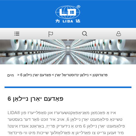
פּראָדוקטן
>
ניילאָן ינדוסטריאַל יאַרן
>
פאָדעם יאַרן ניילאָן 6
>
היים
פאָדעם יאַרן ניילאָן 6
LIDA® איז אַ פאַכמאַן מאַניאַפאַקטשערערז און סאַפּלייערז פון
טשיינאַ פילאַמענט יאַרן ניילאָן 6, אויב איר זוכט פֿאַר דער בעסטער
פילאַמענט יאַרן ניילאָן 6 מיט אַ נידעריק פּרייַז, באַראַטנ אונדז איצט!
מיר זענען גרייט צו פאַרלייגן אַ פאַרלאָזלעך שייכות מיט ווי-מיינדאַד