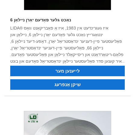
נאַכט גלער פאָדעם יאַרן ניילאָן 6
LIDA® איז געגרינדעט אין 1983, איז אַ פאַבריקאַנט וואָס
ינטאַגרייץ נאַכט גלער פאָדעם יאַרן ניילאָן 6, ניילאָן און
פּאַליעסטער פיין-דעניער ינדאַסטריאַל יאַרן, דאָפּע-דיעד ניילאָן 6,
ניילאָן 66, פּאַליעסטער פיין-דעניער ינדאַסטריאַל יאַרן,
פלאַם-ריטאַרדאַנט און ריסייקאַלד ניילאָן און פּאַליעסטער פאָדעם.
איר קענען סדר פּאַליעסטער ניילאָן ינדאַסטריאַל פאָדעם און בונט
יאַרן. נאָך פערציק יאָר פון ומגליק, טעקנאַלאַדזשיקאַל אנטוויקלונג
לייענען מער
און כידעש, די פּראָדוקט קוואַליטעט האט פארדינט די רעספּעקט
און אַקליימד פון פילע קאַסטאַמערז. די געשעפט איצט פארמאגט
שיקן אָנפרעג
אַ שטאַרק טעכניש ווערקפאָרס, ערשטער-קורס מכשירים, אַ פול
סוויט פון טעסטינג ויסריכט, קאַנסיסטאַנטלי הויך-קוואַליטעט
פּראָדוקטן, אַ האַרט שעם, און די פיייקייט צו אַרייַנפיר און
אַרויספירן. מיר זענען זיכער אַז מיר קענען אַרבעטן צוזאַמען אין
דער צוקונפֿט צו שאַפֿן אַ געווינען-געווינען סיטואַציע, און מיר
באַגריסן די געלעגנהייט צו זיין דיין לאַנג-טערמין שוטעף אין
טשיינאַ.