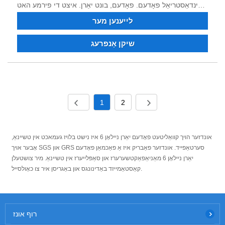
ינדאַסטריאַל פאָדעם. פאָדעם, בונט יאַרן. איצט די פירמע האט
שטאַרק טעכניש קראַפט, ויסגעצייכנט ויסריכט, גאַנץ טעסטינג
לייענען מער
ויסריכט, סטאַביל פּראָדוקט קוואַליטעט, גוט שעם, און האט די
רעכט צו אַרייַנפיר און אַרויספירן. מיר גלויבן אַז מיר קענען
שיקן אָנפרעג
קאָואַפּערייט מיט איר פֿאַר אַ געווינען-געווינען סיטואַציע אין דער
צוקונפֿט, און מיר קוקן פאָרויס צו ווערן דיין לאַנג-טערמין שוטעף
אין טשיינאַ.
1
2
אונדזער הויך קוואַליטעט פאָדעם יאַרן ניילאָן 6 איז נישט בלויז געמאכט אין טשיינאַ,
אָבער אויך SGS און GRS סערטאַפייד. אונדזער פאַבריק איז אַ פאַכמאַן פאָדעם
יאַרן ניילאָן 6 מאַניאַפאַקטשערערז און סאַפּלייערז אין טשיינאַ. מיר צושטעלן
קאַסטאַמייזד באַדינונגס און באַגריסן איר צו כאָולסייל.
רוף אונז