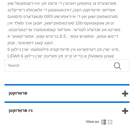
פּאַרטנערס צו צוזאַמען העכערן די גרונט פון ינווייראַנמענאַל שוץ.
אונדזער פּראָדוקטן האָבן דורכגעגאנגען די גלאבאלע ריסייקלינג
סטאַנדאַרט סיסטעם GRS סערטאַפאַקיישאַן און די אייראפעישע
יוניאַן אָעקאָטעקס-100 סערטאַפאַקיישאַן, זענען אויך סאָלד אין
טשיינאַ און אנדערע לענדער. אונדזער קאַסטאַמערז אַרייַנגערעכנט:
בריטיש קאָוץ, אמעריקאנער א & E, דייַטש אַמאַן, יאַפּאַניש גונשי,
האָנג קאָנג דזשינטאַי, עטק.
מיט יאָרן פון דערפאַרונג אין פּראָדוקציע פילאַמענט יאַרן ניילאָן 6,
LIDA® קענען צושטעלן אַ ברייט קייט פון פאָדעם יאַרן ניילאָן 6.
פּראָדוקטן
ניו פּראָדוקטן
View as