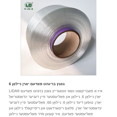
גוט שעם, און האט די רעכט צו אַרייַנפיר און אַרויספירן. מיר גלויבן
אַז מיר קענען קאָואַפּערייט מיט איר פֿאַר אַ געווינען-געווינען
סיטואַציע אין דער צוקונפֿט, און מיר קוקן פאָרויס צו ווערן דיין
לאַנג-טערמין שוטעף אין טשיינאַ.
גאַנץ בריגהט פאָדעם יאַרן ניילאָן 6
LIDA® איז אַ פאַבריקאַנט וואָס ינטאַגרייץ גאַנץ ברגהט פאָדעם
יאַרן ניילאָן 6, ניילאָן און פּאַליעסטער פיין דעניער ינדאַסטריאַל
יאַרן, טופּען דיעד ניילאָן 6, ניילאָן 66, פּאַליעסטער פיין דעניער
ינדאַסטריאַל יאַרן, פלאַם ריטאַרדאַנט און ריסייקאַלד ניילאָן און
פּאַליעסטער פאָדעם, איר קענען סדר פּאַליעסטער ניילאָן