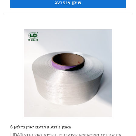
שיקן אָנפרעג
ינדאַסטריאַל פאָדעם, דאָפּע דיעד יאַרן. נאָך פערציק יאָר פון
ומגליק, טעקנאַלאַדזשיקאַל אנטוויקלונג און כידעש, די פּראָדוקט
קוואַליטעט האט פארדינט די רעספּעקט און אַקליימד פון פילע
קאַסטאַמערז.
גאַנץ נודנע פאָדעם יאַרן ניילאָן 6
LIDA® איז אַ לידינג מאַניאַפאַקטשערערז פון טשיינאַ גאַנץ נודנע