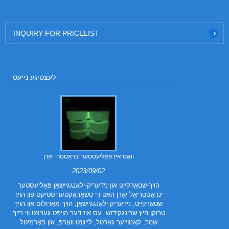
INQUIRY FOR PRICELIST
לעצטיגע נייעס
ריסטיקס פון
וואָס איז פּאַליעסטער ינדאַסטרי יאַרן
עם
2023/09/02
הויך-שטאַרקייַט און נידעריק-ילאָנגגיישאַן פּאַליעסטער
ינדאַסטריאַל יאַרן האט די טשאַראַקטעריסטיקס פון הויך
ּעציעל טיפּ פון
שטאַרקייַט, נידעריק ילאָנגגיישאַן, הויך מאָדולוס און הויך
דער באזע פון ​​
טרוקן היץ שרינגקידזש. עס איז דער הויפּט געניצט ווי רייַף
י אַז עס האט
שנור, קאַנווייער גאַרטל, לייַוונט וואָרפּ, און פאָרמיטל
רשטעלונג