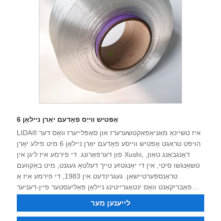
אָפּטיש ווייַס פאָדעם יאַרן ניילאָן 6
LIDA® איז טשיינאַ מאַניאַפאַקטשערערז און סאַפּלייערז וואָס דער
הויפּט טראגט אָפּטיש ווייסע פאָדעם יאַרן ניילאָן 6 מיט פילע יאָרן
פון דערפאַרונג. די פירמע איז ליגן אין Xushi, דאָנגבאַנג טאַון,
טשאַנגשו סיטי, אין די יאַנגטזע טייך דעלטאַ געגנט, מיט באַקוועם
טראַנספּערטיישאַן. געגרינדעט אין 1983, די פירמע איז אַ
פאַבריקאַנט וואָס ינטאַגרייטינג ניילאָן פּאַליעסטער פיין-דעניער
ינדאַסטריאַל יאַרן, דאָפּע-דיעד ניילאָן 6, ניילאָן 66, פּאַליעסטער
לייענען מער
פיין-דעניער ינדאַסטריאַל יאַרן, פלאַם-ריטאַרדאַנט און ריסייקאַלד
ניילאָן פּאַליעסטער פאָדעם. איר קענען סדר פּאַליעסטער ניילאָן