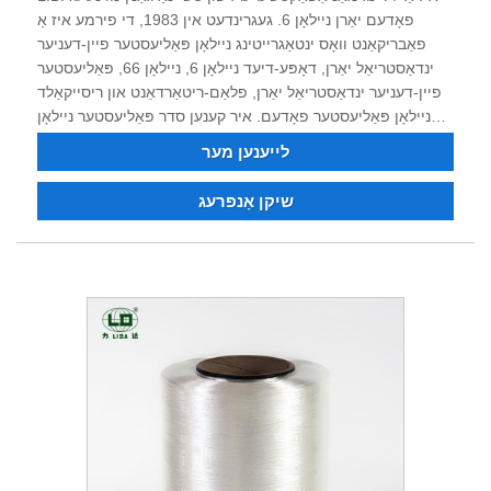
פאָדעם יאַרן ניילאָן 6. געגרינדעט אין 1983, די פירמע איז אַ
פאַבריקאַנט וואָס ינטאַגרייטינג ניילאָן פּאַליעסטער פיין-דעניער
ינדאַסטריאַל יאַרן, דאָפּע-דיעד ניילאָן 6, ניילאָן 66, פּאַליעסטער
פיין-דעניער ינדאַסטריאַל יאַרן, פלאַם-ריטאַרדאַנט און ריסייקאַלד
ניילאָן פּאַליעסטער פאָדעם. איר קענען סדר פּאַליעסטער ניילאָן
ינדאַסטריאַל פאָדעם, דאָפּע דיעד יאַרן. נאָך 40 יאָר פון געראַנגל
לייענען מער
און טעקנאַלאַדזשיקאַל טראַנספאָרמאַציע און כידעש, די פּראָדוקט
קוואַליטעט האט וואַן די צוטרוי און לויב פון פילע קאַסטאַמערז.
שיקן אָנפרעג
איצט די פירמע האט שטאַרק טעכניש קראַפט, ויסגעצייכנט
ויסריכט, גאַנץ טעסטינג ויסריכט, סטאַביל פּראָדוקט קוואַליטעט,
גוט שעם, און האט די רעכט צו אַרייַנפיר און אַרויספירן.