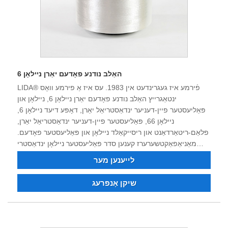
האַלב נודנע פאָדעם יאַרן ניילאָן 6
LIDA® פֿירמע איז געגרינדעט אין 1983. עס איז אַ פירמע וואָס
ינטאַגרייץ האַלב נודנע פאָדעם יאַרן ניילאָן 6, ניילאָן און
פּאַליעסטער פיין-דעניער ינדאַסטריאַל יאַרן, דאָפּע דיעד ניילאָן 6,
ניילאָן 66, פּאַליעסטער פיין-דעניער ינדאַסטריאַל יאַרן,
פלאַם-ריטאַרדאַנט און ריסייקאַלד ניילאָן און פּאַליעסטער פאָדעם.
מאַניאַפאַקטשערערז קענען סדר פּאַליעסטער ניילאָן ינדאַסטרי
פילאַמאַנץ און בונט יאַרנז. די פירמע איז ליגן אין Xushi, דאָנגבאַנג
לייענען מער
טאַון, טשאַנגשו סיטי, אין די יאַנגטזע טייך דעלטאַ געגנט, מיט
באַקוועם טראַנספּערטיישאַן. נאָך 40 יאָר פון געראַנגל און
שיקן אָנפרעג
טעקנאַלאַדזשיקאַל טראַנספאָרמאַציע און כידעש, די פּראָדוקט
קוואַליטעט האט וואַן די צוטרוי און לויב פון פילע קאַסטאַמערז.
איצט די פירמע האט שטאַרק טעכניש קראַפט, ויסגעצייכנט
ויסריכט, גאַנץ טעסטינג ויסריכט, סטאַביל פּראָדוקט קוואַליטעט,